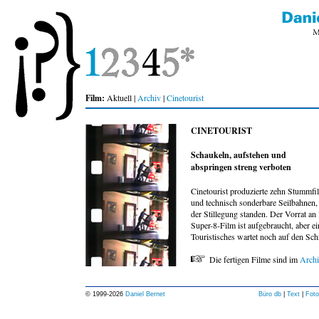
Film:
Aktuell |
Archiv
|
Cinetourist
CINETOURIST
Schaukeln, aufstehen und
abspringen streng verboten
Cinetourist produzierte zehn Stummfil
und technisch sonderbare Seilbahnen, 
der Stillegung standen. Der Vorrat a
Super-8-Film ist aufgebraucht, aber ei
Touristisches wartet noch auf den Schn
Die fertigen Filme sind im
Archi
© 1999-
2026
Daniel Bernet
Büro db
|
Text
|
Foto