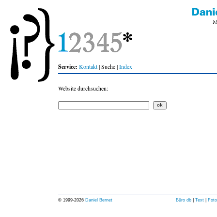
Service:
Kontakt
| Suche |
Index
Website durchsuchen:
© 1999-
2026
Daniel Bernet
Büro db
|
Text
|
Foto