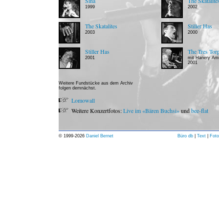
Sina
The Skatalite
1999
2002
The Skatalites
Stiller Has
2003
2000
Stiller Has
The Tres Tor
2001
mit Hanery A
2001
Weitere Fundstücke aus dem Archiv
folgen demnächst.
Lomowall
Weitere Konzertfotos:
Live im «Bären Buchsi»
und
bee-flat
© 1999-
2026
Daniel Bernet
Büro db
|
Text
|
Foto