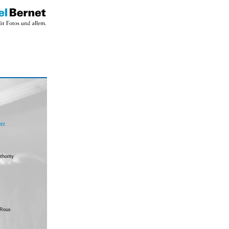
re
thority
 Roux