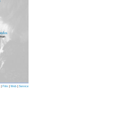
s
pedos
mman
|
Film
|
Web
|
Service