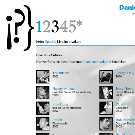
Foto:
Special
: Live im «Anker»
Live im «Anker»
Konzertfotos aus dem Restaurant
Goldener Anker
in Interlaken.
The Busters
George DeVo
2001
1999
Hanery Amman
Jessy Howe
Gast bei Swiss Blues Authority
Swiss Blues Au
2000
2000
Polo Hofer
Plüsch
und die Schmetterband
Videodreh
2002
2002
Plüsch
Robi Maurer
Plattentaufe
Gast bei Delta
2002
2003