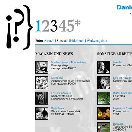
Foto:
Aktuell
| Special |
Bilderbuch
|
Werkzeugkiste
MAGAZIN UND NEWS
SONSTIGE ARBEIT
Medienzentrum Bundeshaus
bee-flat
Fotoreportage
Konzertfoto-Ser
ssm-gazette 4/2007
Lichtspiel
Live im «Bären
Augenschein in der Kinemathek
Konzertfoto-Ser
ssm-gazette 2/2006
Live im «Anker»
Bistro Haberhu
Konzertfoto-Serie
Festfotos
Oberländisches Volksblatt
2007
BrainStore
Ingenious Free
Blick in eine Ideenfabrik
Konzertfotos
DENKMAL 1/1999
2004
Bussalp
Touristische Bl
2003/2004