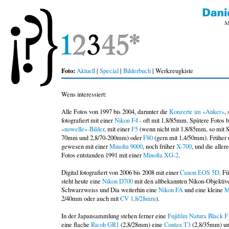
Foto:
Aktuell
|
Special
|
Bilderbuch
| Werkzeugkiste
Wens interessiert:
Alle Fotos von 1997 bis 2004, darunter die
Konzerte im «Anker»
,
fotografiert mit einer
Nikon F4
- oft mit 1,8/85mm. Spätere Fotos b
«nowelle»-Bilder
, mit einer
F5
(wenn nicht mit 1,8/85mm, so mit 
70mm und 2,8/70-200mm) oder
F80
(gern mit 1,4/50mm). Früher
gewesen mit einer
Minolta 9000
, noch früher
X-700
, und die aller
Fotos entstanden 1991 mit einer
Minolta XG-2
.
Digital fotografiert von 2006 bis 2008 mit einer
Canon EOS 5D
. Fü
steht heute eine
Nikon D700
mit den altbekannten Nikon-Objektive
Schwarzweiss und Dia weiterhin eine
Nikon FA
und eine kleine
M
2/40mm oder auch mit
CV 1,8/28mm
).
In der Japansammlung stehen ferner eine
Fujifilm Natura Black F
eine flache
Ricoh GR1
(2,8/28mm) eine
Contax T3
(2,8/35mm) un