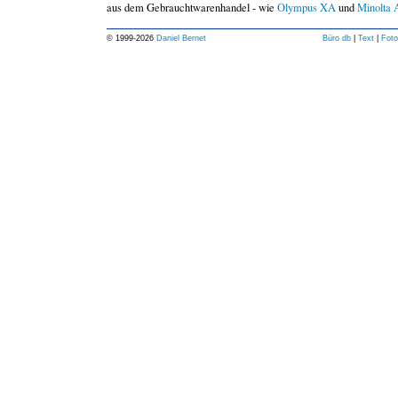
aus dem Gebrauchtwarenhandel - wie
Olympus XA
und
Minolta 
© 1999-
2026
Daniel Bernet
Büro db
|
Text
|
Foto