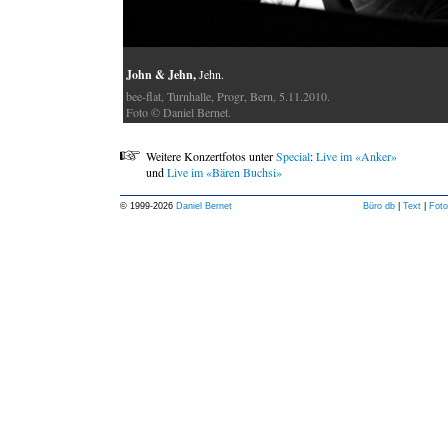
John & Jehn,
Jehn.
bee-flat, Turnhalle, Progr, Bern, 5.11.2010.
Foto © Daniel Bernet.
Weitere Konzertfotos unter
Special
:
Live im «Anker»
und
Live im «Bären Buchsi»
© 1999-
2026
Daniel Bernet
Büro db
|
Text
|
Foto