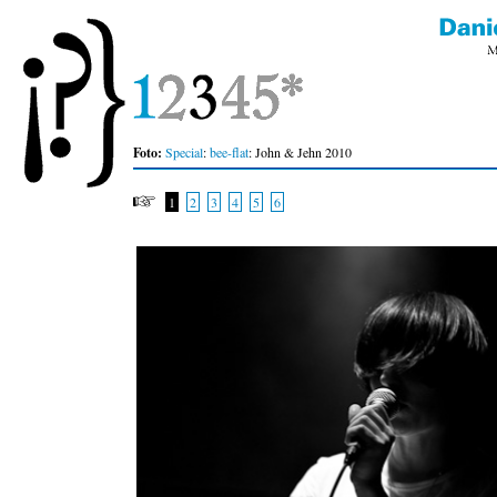
Foto:
Special
:
bee-flat
: John & Jehn 2010
1
2
3
4
5
6